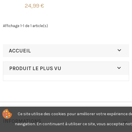
d'ornements et sa
24,99 €
boite sapin
Affichage 1-1 de 1 article(s)

ACCUEIL

PRODUIT LE PLUS VU
Ce site utilise des cookies pour améliorer votre expérience de 
INFORMATIONS

navigation. En continuant à utiliser ce site, vous acceptez notr