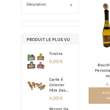
Décoration

PRODUIT LE PLUS VU
Tirelire
9,99 €
Bouch
Persona
vo
Carte À
4,
Colorier
Fête Des...
AJO
4,99 €
P
Mirroir De